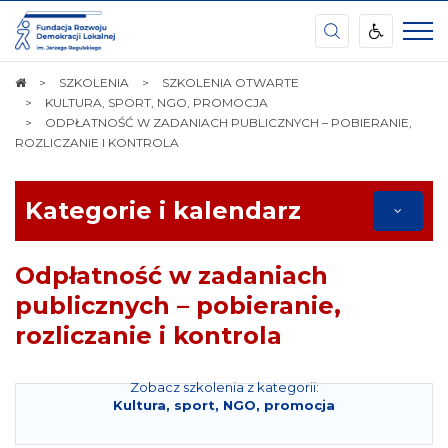
Ośrodek
Kształcenia
Samorządu
Terytorialnego
STRONA
SZKOLENIA
SZKOLENIA OTWARTE
im.
GŁÓWNA
KULTURA, SPORT, NGO, PROMOCJA
Waleriana
ODPŁATNOŚĆ W ZADANIACH PUBLICZNYCH – POBIERANIE,
Pańki
ROZLICZANIE I KONTROLA
Kategorie i kalendarz
Odpłatność w zadaniach
publicznych – pobieranie,
rozliczanie i kontrola
Zobacz szkolenia z kategorii:
Kultura, sport, NGO, promocja