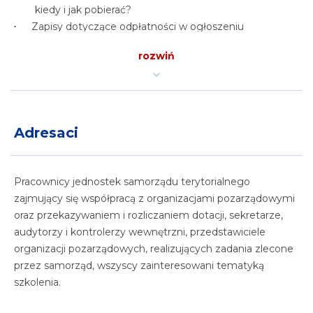
kiedy i jak pobierać?
Zapisy dotyczące odpłatności w ogłoszeniu
konkursowym.
rozwiń
Odpłatność od uczestników a realizacja zadnia w trybie
19 a.
Zapisy umowy a kwestia przychodów uzyskanych
w ramach realizacji zadania publicznego.
Sprawozdanie z realizacji zadania publicznego
Adresaci
a odpłatność od uczestników zadania – jak rozliczać
odpłatności od uczestników?
Pracownicy jednostek samorządu terytorialnego
2. Co to jest działalność odpłatna statutowa pożytku
zajmujący się współpracą z organizacjami pozarządowymi
publicznego, prowadzona przez organizację
oraz przekazywaniem i rozliczaniem dotacji, sekretarze,
pozarządową?
audytorzy i kontrolerzy wewnętrzni, przedstawiciele
organizacji pozarządowych, realizujących zadania zlecone
Działalność statutowa a działalność pożytku
przez samorząd, wszyscy zainteresowani tematyką
publicznego.
szkolenia.
Działalność statutowa odpłatna i nieodpłatna pożytku
publicznego.