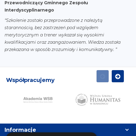
Przewodniczący Gminnego Zespołu
B
Interdyscyplinarnego
“R
“Szkolenie zostało przeprowadzone z należytą
zo
starannością, bez zastrzeżeń pod względem
merytorycznym a trener wykazał się wysokimi
kwalifikacjami oraz zaangażowaniem. Wiedza została
przekazana w sposób zrozumiały i komunikatywny. ”
Współpracujemy
POPRZEDNI
NASTĘPN
N
Humanitas
AWSB
Informacje