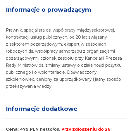
Działalność odpłatna statutowa a działalność
Informacje o prowadzącym
gospodarcza.
Statut organizacji a prowadzenie działalności
statutowej, odpłatnej i nieodpłatnej statutowej
Prawnik, specjalista ds. współpracy międzysektorowej,
pożytku publicznego i gospodarczej.
kontraktacji usług publicznych, od 20 lat związany
z sektorem pozarządowym, ekspert w zespołach
roboczych ds. współpracy samorządu z organizacjami
pozarządowymi, członek zespołu przy Kancelarii Prezesa
Rady Ministrów ds. zmiany ustawy o działalności pożytku
publicznego i o wolontariacie. Doświadczony
szkoleniowiec, ceniony za uporządkowany i jasny sposób
przekazywania wiedzy.
Informacje dodatkowe
Cena: 479 PLN netto/os.
Przy zgłoszeniu do 26