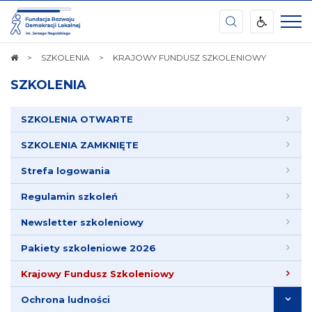
Ośrodek
Kształcenia
Samorządu
Terytorialnego
STRONA
SZKOLENIA
KRAJOWY FUNDUSZ SZKOLENIOWY
im.
GŁÓWNA
Waleriana
SZKOLENIA
Pańki
SZKOLENIA OTWARTE
SZKOLENIA ZAMKNIĘTE
Strefa logowania
Regulamin szkoleń
Newsletter szkoleniowy
Pakiety szkoleniowe 2026
Krajowy Fundusz Szkoleniowy
Ochrona ludności