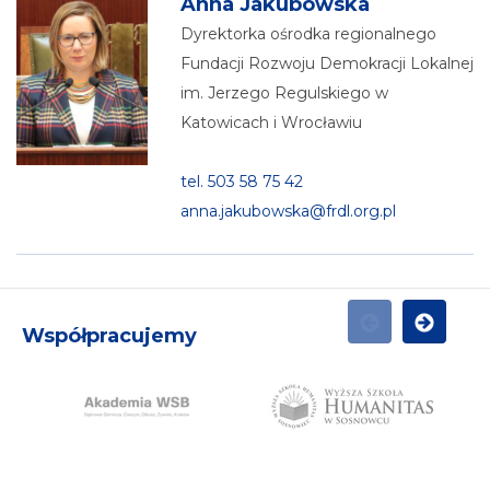
Anna Jakubowska
Dyrektorka ośrodka regionalnego
Fundacji Rozwoju Demokracji Lokalnej
im. Jerzego Regulskiego w
Katowicach i Wrocławiu
tel. 503 58 75 42
anna.jakubowska@frdl.org.pl
Współpracujemy
POPRZEDNI
NASTĘPN
N
Humanitas
AWSB