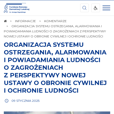
Ośrodek
Kształcenia
Samorządu
Terytorialnego
STRONA
INFORMACJE
KOMENTARZE
im.
GŁÓWNA
ORGANIZACJA SYSTEMU OSTRZEGANIA, ALARMOWANIA I
Waleriana
POWIADAMIANIA LUDNOŚCI O ZAGROŻENIACH Z PERSPEKTYWY
Pańki
NOWEJ USTAWY O OBRONIE CYWILNEJ I OCHRONIE LUDNOŚCI
ORGANIZACJA SYSTEMU
OSTRZEGANIA, ALARMOWANIA
I POWIADAMIANIA LUDNOŚCI
O ZAGROŻENIACH
Z PERSPEKTYWY NOWEJ
USTAWY O OBRONIE CYWILNEJ
I OCHRONIE LUDNOŚCI
09 STYCZNIA 2025