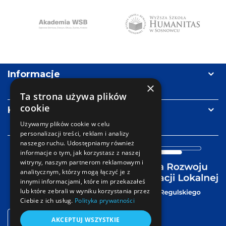
N
Humanitas
AWSB
Informacje
×
Ta strona używa plików
cookie
Kontakt
Używamy plików cookie w celu
personalizacji treści, reklam i analizy
naszego ruchu. Udostępniamy również
informacje o tym, jak korzystasz z naszej
witryny, naszym partnerom reklamowym i
analitycznym, którzy mogą łączyć je z
innymi informacjami, które im przekazałeś
lub które zebrali w wyniku korzystania przez
Ciebie z ich usług.
Polityka prywatności
Strefa
Facebook
LinkedIn
mail
AKCEPTUJ WSZYSTKIE
logowania