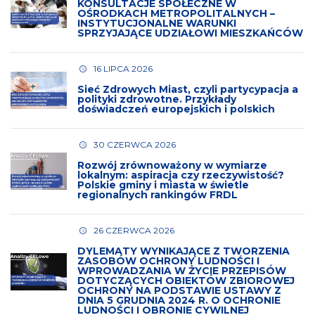
KONSULTACJE SPOŁECZNE W
OŚRODKACH METROPOLITALNYCH –
INSTYTUCJONALNE WARUNKI
SPRZYJAJĄCE UDZIAŁOWI MIESZKAŃCÓW
16 LIPCA 2026
Sieć Zdrowych Miast, czyli partycypacja a
polityki zdrowotne. Przykłady
doświadczeń europejskich i polskich
30 CZERWCA 2026
Rozwój zrównoważony w wymiarze
lokalnym: aspiracja czy rzeczywistość?
Polskie gminy i miasta w świetle
regionalnych rankingów FRDL
26 CZERWCA 2026
DYLEMATY WYNIKAJĄCE Z TWORZENIA
ZASOBÓW OCHRONY LUDNOŚCI I
WPROWADZANIA W ŻYCIE PRZEPISÓW
DOTYCZĄCYCH OBIEKTÓW ZBIOROWEJ
OCHRONY NA PODSTAWIE USTAWY Z
DNIA 5 GRUDNIA 2024 R. O OCHRONIE
LUDNOŚCI I OBRONIE CYWILNEJ