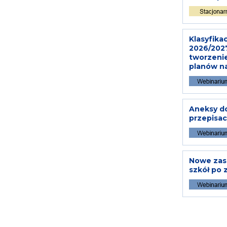
Klasyfik
2026/2027
tworzenie
planów na
Aneksy do
przepisac
Nowe zasa
szkół po 