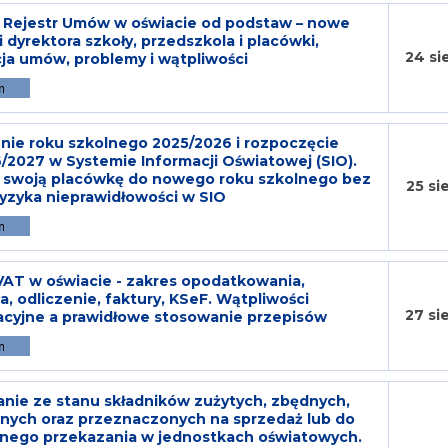
 Rejestr Umów w oświacie od podstaw – nowe
 dyrektora szkoły, przedszkola i placówki,
24 si
cja umów, problemy i wątpliwości
ie roku szkolnego 2025/2026 i rozpoczęcie
/2027 w Systemie Informacji Oświatowej (SIO).
j swoją placówkę do nowego roku szkolnego bez
25 si
ryzyka nieprawidłowości w SIO
AT w oświacie - zakres opodatkowania,
ia, odliczenie, faktury, KSeF. Wątpliwości
27 si
acyjne a prawidłowe stosowanie przepisów
ie ze stanu składników zużytych, zbędnych,
nych oraz przeznaczonych na sprzedaż lub do
tnego przekazania w jednostkach oświatowych.