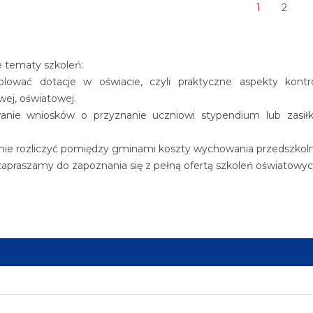
1
2
(Obecna)
 tematy szkoleń:
olować dotacje w oświacie, czyli praktyczne aspekty kontro
ej, oświatowej.
anie wniosków o przyznanie uczniowi stypendium lub zasił
wnie rozliczyć pomiędzy gminami koszty wychowania przedszko
zapraszamy do zapoznania się z pełną ofertą szkoleń oświatowy