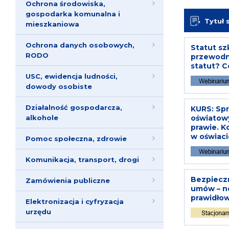
Ochrona środowiska,
gospodarka komunalna i
Tytuł 
mieszkaniowa
Ochrona danych osobowych,
Statut sz
RODO
przewodn
statut? C
USC, ewidencja ludności,
dowody osobiste
Działalność gospodarcza,
KURS: Sp
oświatow
alkohole
prawie. 
w oświaci
Pomoc społeczna, zdrowie
Komunikacja, transport, drogi
Bezpieczn
Zamówienia publiczne
umów – no
prawidło
Elektronizacja i cyfryzacja
urzędu