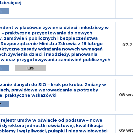
ziecięcej
endent w placówce żywienia dzieci i młodzieży w
u – praktyczne przygotowanie do nowych
w, zamówień publicznych i bezpieczeństwa
 Rozporządzenie Ministra Zdrowia z 16 lutego
07-2
Praktyczne zasady wdrażania nowych wymagań
ch żywienia dzieci i młodzieży, planowania
sów oraz przygotowywania zamówień publicznych
nie danych do SIO – krok po kroku. Zmiany w
iach, prawidłowe wprowadzanie a potrzeby
08 wr
e, praktyczne wskazówki
 rejestr umów w oświacie od podstaw – nowe
 dyrektora jednostki oświatowej, kwalifikacja
09 wr
blemy i wątpliwości, pułapki i nieprawidłowości