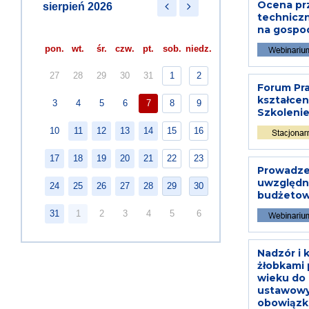
Ocena prz
sierpień 2026
techniczn
na gospod
pon.
wt.
śr.
czw.
pt.
sob.
niedz.
27
28
29
30
31
1
2
Forum Pr
kształcen
3
4
5
6
7
8
9
Szkolenie
10
11
12
13
14
15
16
17
18
19
20
21
22
23
Prowadze
uwzględni
24
25
26
27
28
29
30
budżetow
31
1
2
3
4
5
6
Nadzór i 
żłobkami 
wieku do 
ustawowy
obowiązku