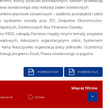
ertami, którzy podczas prowadzonych szkoleń przekazują
awa oświatowego oraz realizacji zadań oświatowych.
ników placówek oświatowych – żłobków, przedszkoli i szkół
ż do wydziałów oświaty przy JST, Zespołów Ekonomiczno-
spólnych, Dzielnicowych Biur Finansów Oświaty.
dków FRDL odnajdą Państwo między innymi tematy związane
iatowych, Arkuszami organizacyjnymi szkół, Systemem
 Kartą Nauczyciela, organizacją pracy jednostki. Uczestnicy
obsługi programu Excel, Prawa oświatowego w pigułce.
POBIERZ PDF
POBIERZ XLS
PDF
XLS
Więcej filtrów
acjonarne
Online