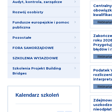
Audyt, kontrola, zarządcze
Centralny
obowiązki
Rozwój osobisty
kwalifika
Fundusze europejskie i pomoc
publiczna
Zakończen
Pozostałe
roku 2026
Przygotu
FORA SAMORZĄDOWE
błędów i 
SZKOLENIA WYJAZDOWE
Szkolenia Projekt Building
Podatek V
Bridges
rozliczen
interpret
Kalendarz szkoleń
Zdejmowan
uszkodzo
nieodpła