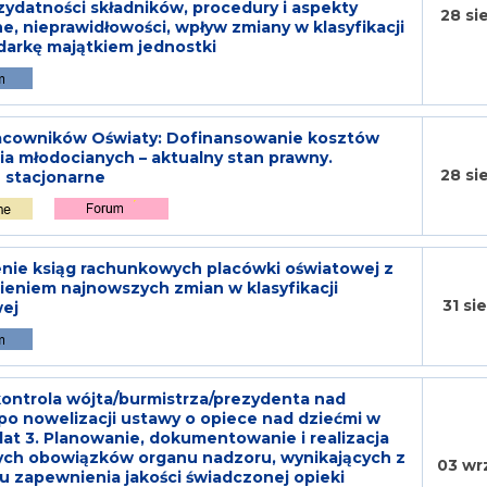
ydatności składników, procedury i aspekty
28 si
e, nieprawidłowości, wpływ zmiany w klasyfikacji
arkę majątkiem jednostki
acowników Oświaty: Dofinansowanie kosztów
ia młodocianych – aktualny stan prawny.
28 si
 stacjonarne
nie ksiąg rachunkowych placówki oświatowej z
eniem najnowszych zmian w klasyfikacji
31 si
ej
kontrola wójta/burmistrza/prezydenta nad
po nowelizacji ustawy o opiece nad dziećmi w
lat 3. Planowanie, dokumentowanie i realizacja
ch obowiązków organu nadzoru, wynikających z
03 wr
 zapewnienia jakości świadczonej opieki