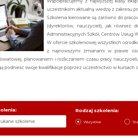
Współpracujemy z najwyższej klasy eksp
uczestnikom aktualną wiedzę z zakresu pr
Szkolenia kierowane są zarówno do pracow
(dyrektorów, nauczycieli), jak równie
Administracyjnych Szkół, Centrów Usług W
W ofercie szkoleniowej wszystkich ośro
z najnowszymi zmianami w prawie ośw
światowej, planowaniem i rozliczaniem czasu pracy nauczycieli,
ą podnieść swoje kwalifikacje poprzez uczestnictwo w kursach 
olenia:
Rodzaj szkolenia:
Wszystkie
St