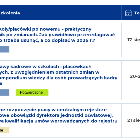
szkolenia
Te
koły/placówki po nowemu - praktyczny
ik po zmianach. Jak prawidłowo przeredagować
17 si
o trzeba usunąć, a co dopisać w 2026 r.?
rawy kadrowe w szkołach i placówkach
ych, z uwzględnieniem ostatnich zmian w
20-2
Kompendium wiedzy dla osób prowadzących kadry
e
e rozpoczęcie pracy w centralnym rejestrze
we obowiązki dyrektora jednostki oświatowej,
21 si
wa kwalifikacja umów wprowadzanych do rejestru