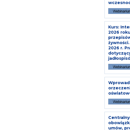
wczesnod
Kurs: Int
2026 rok
przepisó
żywności.
2026 r. 
dotyczący
jadłospi
Wprowadza
orzeczen
oświatow
Centralny
obowiązki
umów, pro