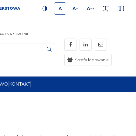
A
A
A
EKSTOWA
+
++
KONTRAST
ROZMIAR 1
ROZMIAR 2
ROZMIAR 3
ODSTĘPY
WYSOKOŚĆ 
AJ NA STRONIE...
Facebook
LinkedIn
mail
Szukaj
Strefa logowania
TWO
KONTAKT