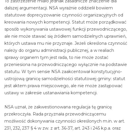
To zastrzeżenie miało jednak zasadnicze znaczenie dla
dalszej argumentacji. NSA wyraźnie oddzielił bowiem
statutowe doprecyzowanie czynności organizacyjnych od
kreowania nowych kompetencji. Statut może porządkować
sposób wykonywania ustawowej funkcji przewodniczącego,
ale nie może stawać się źródłem samodzielnych uprawnień,
których ustawa mu nie przyznaje. Jeżeli określona czynność
należy do organu administracji publicznej, a w realiach
sprawy organem tym jest rada, to nie może zostać
przeniesiona na przewodniczącego wyłącznie na podstawie
statutu. W tym sensie NSA zaakcentował konstytucyjno-
ustrojową granicę samodzielności statutowej gminy: statut
jest aktem prawa miejscowego, ale nie może zastępować
ustawy w zakresie ustanawiania kompetencji.
NSA uznał, że zakwestionowana regulacja tę granicę
przekroczyła. Rada przyznała przewodniczącemu
możliwość dokonywania czynności określonych m.in. w art.
231, 232, 237 § 4 w zw. z art. 36-37, art. 243 i 245 k.p.a. oraz