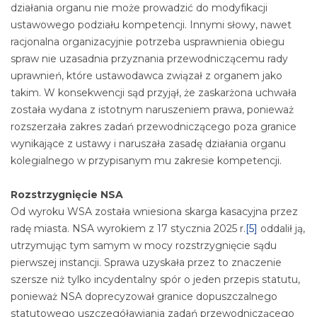
działania organu nie może prowadzić do modyfikacji
ustawowego podziału kompetencji. Innymi słowy, nawet
racjonalna organizacyjnie potrzeba usprawnienia obiegu
spraw nie uzasadnia przyznania przewodniczącemu rady
uprawnień, które ustawodawca związał z organem jako
takim. W konsekwencji sąd przyjął, że zaskarżona uchwała
została wydana z istotnym naruszeniem prawa, ponieważ
rozszerzała zakres zadań przewodniczącego poza granice
wynikające z ustawy i naruszała zasadę działania organu
kolegialnego w przypisanym mu zakresie kompetencji.
Rozstrzygnięcie NSA
Od wyroku WSA została wniesiona skarga kasacyjna przez
radę miasta. NSA wyrokiem z 17 stycznia 2025 r.
[5]
oddalił ją,
utrzymując tym samym w mocy rozstrzygnięcie sądu
pierwszej instancji. Sprawa uzyskała przez to znaczenie
szersze niż tylko incydentalny spór o jeden przepis statutu,
ponieważ NSA doprecyzował granice dopuszczalnego
statutowego uszczegóławiania zadań przewodniczącego