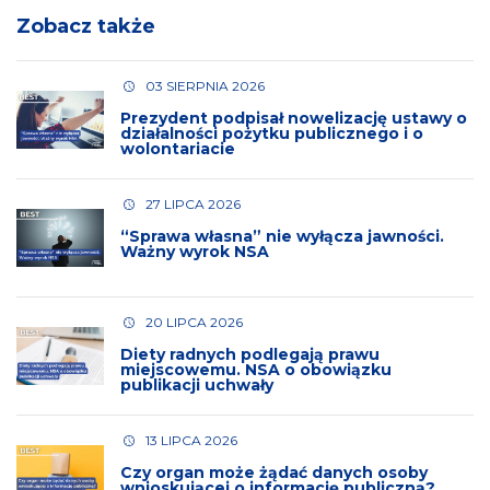
Zobacz także
03 SIERPNIA 2026
Prezydent podpisał nowelizację ustawy o
działalności pożytku publicznego i o
wolontariacie
27 LIPCA 2026
“Sprawa własna” nie wyłącza jawności.
Ważny wyrok NSA
20 LIPCA 2026
Diety radnych podlegają prawu
miejscowemu. NSA o obowiązku
publikacji uchwały
13 LIPCA 2026
Czy organ może żądać danych osoby
wnioskującej o informację publiczną?