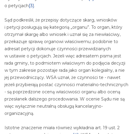
o petycjach
[3]
.
Sąd podkreślił, że przepisy dotyczące skarg, wniosków
i petycji posługują się kategorią „organu”. To organ, który
otrzymał skargę albo wniosek i uznał się za niewłaściwy,
przekazuje sprawę organowi właściwemu; podobnie to
adresat petycji dokonuje czynności przewidzianych
w ustawie o petycjach. Jeżeli więc adresatem pisma jest
rada gminy, to podmiotem właściwym do podjęcia decyzji
w tym zakresie pozostaje rada jako organ kolegialny, a nie
jej przewodniczący. WSA uznał, że czynności te - nawet
jeżeli przybierają postać czynności materialno-technicznych
- są poprzedzone oceną właściwości organu albo oceną
przesłanek dalszego procedowania. W ocenie Sądu nie są
więc wyłącznie neutralną obsługą kancelaryjno-
organizacyjną.
Istotne znaczenie miała również wykładnia art. 19 ust. 2