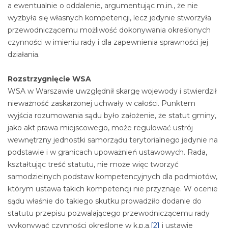
a ewentualnie o oddalenie, argumentując m.in., że nie
wyzbyła się własnych kompetencji, lecz jedynie stworzyła
przewodniczącemu możliwość dokonywania określonych
czynności w imieniu rady i dla zapewnienia sprawności jej
działania.
Rozstrzygnięcie WSA
WSA w Warszawie uwzględnił skargę wojewody i stwierdził
nieważność zaskarżonej uchwały w całości. Punktem
wyjścia rozumowania sądu było założenie, że statut gminy,
jako akt prawa miejscowego, może regulować ustrój
wewnętrzny jednostki samorządu terytorialnego jedynie na
podstawie i w granicach upoważnień ustawowych. Rada,
kształtując treść statutu, nie może więc tworzyć
samodzielnych podstaw kompetencyjnych dla podmiotów,
którym ustawa takich kompetencji nie przyznaje. W ocenie
sądu właśnie do takiego skutku prowadziło dodanie do
statutu przepisu pozwalającego przewodniczącemu rady
wykonywać czynności określone w k.p.a.
[2]
i ustawie