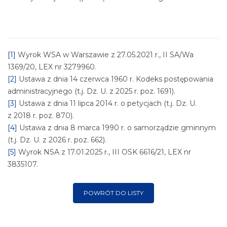
[1]
Wyrok WSA w Warszawie z 27.05.2021 r., II SA/Wa
1369/20, LEX nr 3279960.
[2]
Ustawa z dnia 14 czerwca 1960 r. Kodeks postępowania
administracyjnego (t.j. Dz. U. z 2025 r. poz. 1691).
[3]
Ustawa z dnia 11 lipca 2014 r. o petycjach (t.j. Dz. U.
z 2018 r. poz. 870).
[4]
Ustawa z dnia 8 marca 1990 r. o samorządzie gminnym
(t.j. Dz. U. z 2026 r. poz. 662).
[5]
Wyrok NSA z 17.01.2025 r., III OSK 6616/21, LEX nr
3835107.
POWRÓT DO LISTY