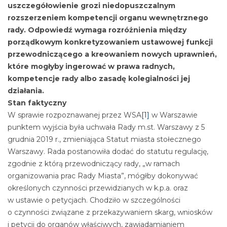
uszczegółowienie grozi niedopuszczalnym
rozszerzeniem kompetencji organu wewnętrznego
rady. Odpowiedź wymaga rozróżnienia między
porządkowym konkretyzowaniem ustawowej funkcji
przewodniczącego a kreowaniem nowych uprawnień,
które mogłyby ingerować w prawa radnych,
kompetencje rady albo zasadę kolegialności jej
działania.
Stan faktyczny
W sprawie rozpoznawanej przez WSA
[1]
w Warszawie
punktem wyjścia była uchwała Rady m.st. Warszawy z 5
grudnia 2019 r., zmieniająca Statut miasta stołecznego
Warszawy. Rada postanowiła dodać do statutu regulację,
zgodnie z którą przewodniczący rady, „w ramach
organizowania prac Rady Miasta”, mógłby dokonywać
określonych czynności przewidzianych w k.p.a. oraz
w ustawie o petycjach. Chodziło w szczególności
o czynności związane z przekazywaniem skarg, wniosków
i petycji do organów właściwych, zawiadamianiem