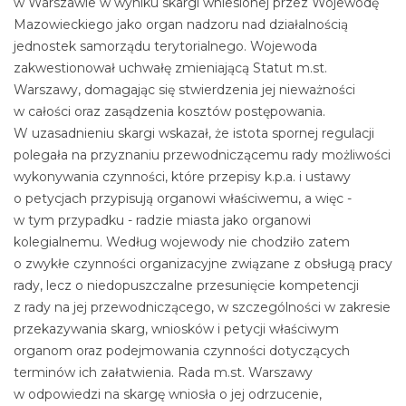
w Warszawie w wyniku skargi wniesionej przez Wojewodę
Mazowieckiego jako organ nadzoru nad działalnością
jednostek samorządu terytorialnego. Wojewoda
zakwestionował uchwałę zmieniającą Statut m.st.
Warszawy, domagając się stwierdzenia jej nieważności
w całości oraz zasądzenia kosztów postępowania.
W uzasadnieniu skargi wskazał, że istota spornej regulacji
polegała na przyznaniu przewodniczącemu rady możliwości
wykonywania czynności, które przepisy k.p.a. i ustawy
o petycjach przypisują organowi właściwemu, a więc -
w tym przypadku - radzie miasta jako organowi
kolegialnemu. Według wojewody nie chodziło zatem
o zwykłe czynności organizacyjne związane z obsługą pracy
rady, lecz o niedopuszczalne przesunięcie kompetencji
z rady na jej przewodniczącego, w szczególności w zakresie
przekazywania skarg, wniosków i petycji właściwym
organom oraz podejmowania czynności dotyczących
terminów ich załatwienia. Rada m.st. Warszawy
w odpowiedzi na skargę wniosła o jej odrzucenie,