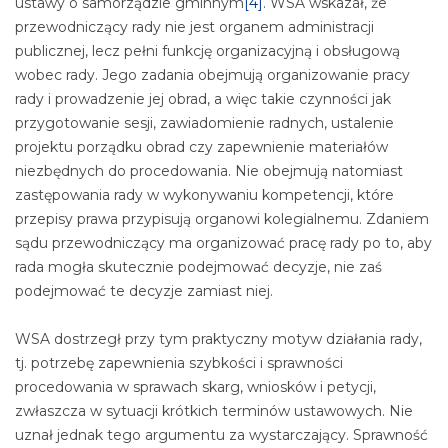
ustawy o samorządzie gminnym
[4]
. WSA wskazał, że
przewodniczący rady nie jest organem administracji
publicznej, lecz pełni funkcję organizacyjną i obsługową
wobec rady. Jego zadania obejmują organizowanie pracy
rady i prowadzenie jej obrad, a więc takie czynności jak
przygotowanie sesji, zawiadomienie radnych, ustalenie
projektu porządku obrad czy zapewnienie materiałów
niezbędnych do procedowania. Nie obejmują natomiast
zastępowania rady w wykonywaniu kompetencji, które
przepisy prawa przypisują organowi kolegialnemu. Zdaniem
sądu przewodniczący ma organizować pracę rady po to, aby
rada mogła skutecznie podejmować decyzje, nie zaś
podejmować te decyzje zamiast niej.
WSA dostrzegł przy tym praktyczny motyw działania rady,
tj. potrzebę zapewnienia szybkości i sprawności
procedowania w sprawach skarg, wniosków i petycji,
zwłaszcza w sytuacji krótkich terminów ustawowych. Nie
uznał jednak tego argumentu za wystarczający. Sprawność