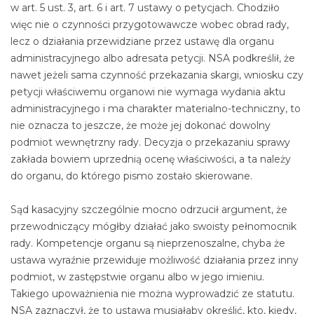
w art. 5 ust. 3, art. 6 i art. 7 ustawy o petycjach. Chodziło
więc nie o czynności przygotowawcze wobec obrad rady,
lecz o działania przewidziane przez ustawę dla organu
administracyjnego albo adresata petycji. NSA podkreślił, że
nawet jeżeli sama czynność przekazania skargi, wniosku czy
petycji właściwemu organowi nie wymaga wydania aktu
administracyjnego i ma charakter materialno-techniczny, to
nie oznacza to jeszcze, że może jej dokonać dowolny
podmiot wewnętrzny rady. Decyzja o przekazaniu sprawy
zakłada bowiem uprzednią ocenę właściwości, a ta należy
do organu, do którego pismo zostało skierowane.
Sąd kasacyjny szczególnie mocno odrzucił argument, że
przewodniczący mógłby działać jako swoisty pełnomocnik
rady. Kompetencje organu są nieprzenoszalne, chyba że
ustawa wyraźnie przewiduje możliwość działania przez inny
podmiot, w zastępstwie organu albo w jego imieniu.
Takiego upoważnienia nie można wyprowadzić ze statutu.
NSA zaznaczył, że to ustawa musiałaby określić, kto, kiedy,