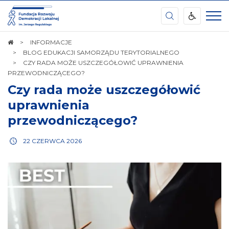
Ośrodek
Kształcenia
Samorządu
Terytorialnego
STRONA
INFORMACJE
im.
GŁÓWNA
BLOG EDUKACJI SAMORZĄDU TERYTORIALNEGO
Waleriana
CZY RADA MOŻE USZCZEGÓŁOWIĆ UPRAWNIENIA
Pańki
PRZEWODNICZĄCEGO?
Czy rada może uszczegółowić
uprawnienia
przewodniczącego?
22 CZERWCA 2026