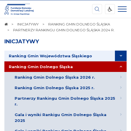
Ośrodek
Kształcenia
Samorządu
Terytorialnego
STRONA
INICJATYWY
RANKING GMIN DOLNEGO ŚLĄSKA
im.
GŁÓWNA
PARTNERZY RANKINGU GMIN DOLNEGO ŚLĄSKA 2024 R.
Waleriana
Pańki
INICJATYWY
Ranking Gmin Województwa Śląskiego
Ranking Gmin Dolnego Śląska
Ranking Gmin Dolnego Śląska 2026 r.
Ranking Gmin Dolnego Śląska 2025 r.
Partnerzy Rankingu Gmin Dolnego Śląska 2025
r.
Gala i wyniki Rankigu Gmin Dolnego Śląska
2025